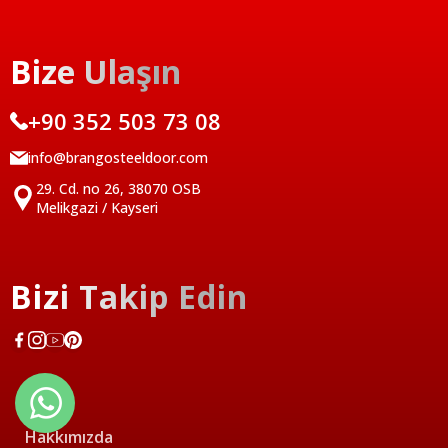
Bize Ulaşın
+90 352 503 73 08
info@brangosteeldoor.com
29. Cd. no 26, 38070 OSB
Melikgazi / Kayseri
Bizi Takip Edin
Türkçe
Hakkımızda
English 1