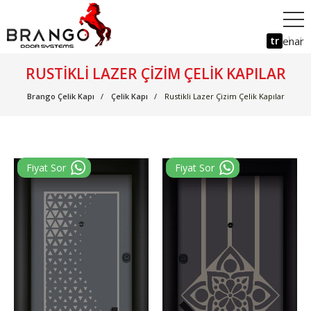
tr
en
ar
RUSTIKLI LAZER ÇIZIM ÇELIK KAPILAR
Brango Çelik Kapı
Çelik Kapı
Rustikli Lazer Çizim Çelik Kapılar