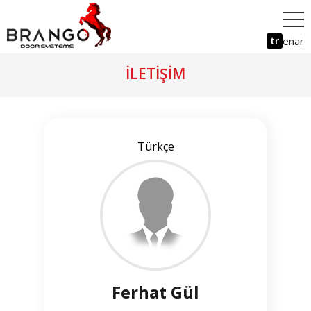
tr
en
ar
İLETIŞIM
Türkçe
Ferhat Gül