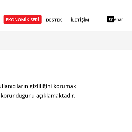
tr
en
ar
EKONOMIK SERI
DESTEK
İLETIŞIM
llanıcıların gizliliğini korumak
sıl korunduğunu açıklamaktadır.