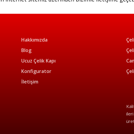
Hakkımızda
Çel
Blog
Çel
Ucuz Çelik Kapı
Cam
Konfigurator
Çel
İletişim
Kal
iler
üre