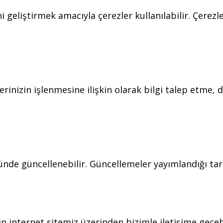
i geliştirmek amacıyla çerezler kullanılabilir. Çerezl
lerinizin işlenmesine ilişkin olarak bilgi talep etme,
ğünde güncellenebilir. Güncellemeler yayımlandığı tar
z için internet sitemiz üzerinden bizimle iletişime geçebi