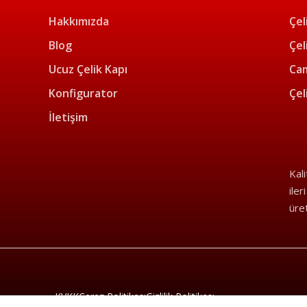
Hakkımızda
Çel
Blog
Çel
Ucuz Çelik Kapı
Cam
Konfigurator
Çel
İletişim
Kal
iler
üre
KVKK
Çerez Politikası
Gizlilik Politikası