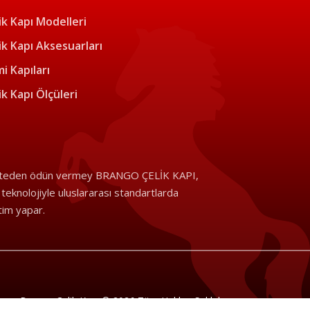
ik Kapı Modelleri
ik Kapı Aksesuarları
i Kapıları
ik Kapı Ölçüleri
iteden ödün vermey BRANGO ÇELİK KAPI,
i teknolojiyle uluslararası standartlarda
tim yapar.
Brango Çelik Kapı © 2026 Tüm Hakları Saklıdır