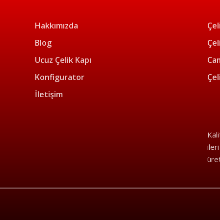
Hakkımızda
Çel
Blog
Çel
Ucuz Çelik Kapı
Cam
Konfigurator
Çel
İletişim
Kal
iler
üre