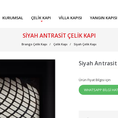
KURUMSAL
ÇELIK KAPI
VILLA KAPISI
YANGIN KAPISI
SIYAH ANTRASIT ÇELIK KAPI
Brango Çelik Kapı
Çelik Kapı
Siyah Çelik Kapı
Siyah Antrasit
Ürün Fiyat Bilgisi için
WHATSAPP BİLGİ HAT