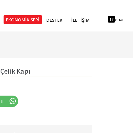
tr
en
ar
EKONOMIK SERI
DESTEK
İLETIŞIM
 Çelik Kapı
TI