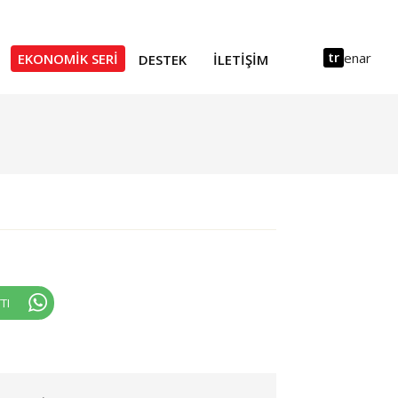
tr
en
ar
EKONOMIK SERI
DESTEK
İLETIŞIM
TI