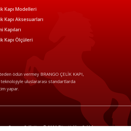
ik Kapı Modelleri
ik Kapı Aksesuarları
i Kapıları
ik Kapı Ölçüleri
iteden ödün vermey BRANGO ÇELİK KAPI,
i teknolojiyle uluslararası standartlarda
tim yapar.
Brango Çelik Kapı © 2026 Tüm Hakları Saklıdır