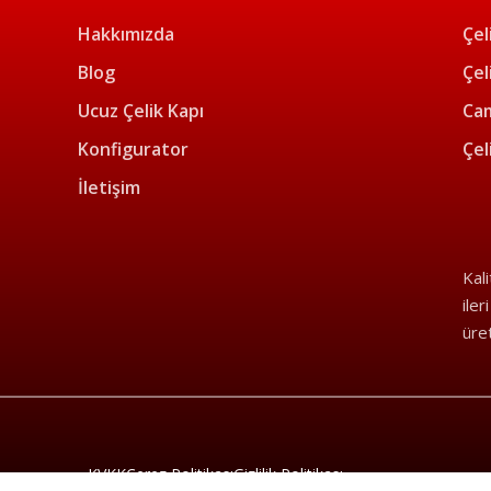
Hakkımızda
Çel
Blog
Çel
Ucuz Çelik Kapı
Cam
Konfigurator
Çel
İletişim
Kal
iler
üre
KVKK
Çerez Politikası
Gizlilik Politikası