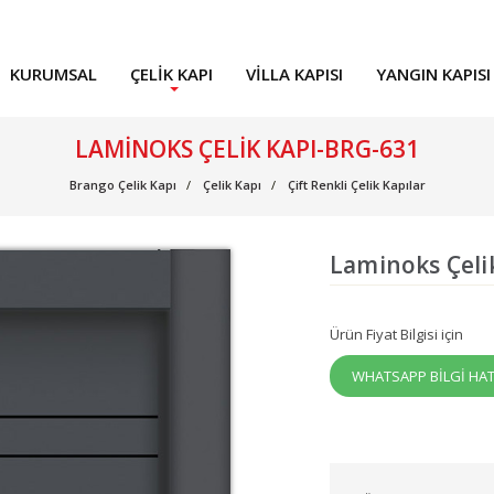
KURUMSAL
ÇELIK KAPI
VILLA KAPISI
YANGIN KAPISI
LAMINOKS ÇELIK KAPI-BRG-631
Brango Çelik Kapı
Çelik Kapı
Çift Renkli Çelik Kapılar
Laminoks Çeli
Ürün Fiyat Bilgisi için
WHATSAPP BİLGİ HAT