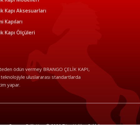
ik Kapı Aksesuarları
i Kapıları
ik Kapı Ölçüleri
iteden ödün vermey BRANGO ÇELİK KAPI,
i teknolojiyle uluslararası standartlarda
tim yapar.
Brango Çelik Kapı © 2026 Tüm Hakları Saklıdır