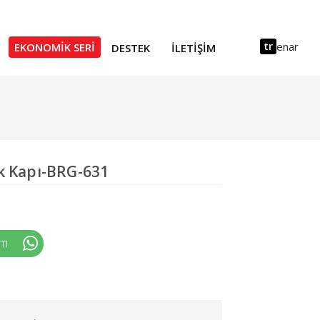
tr
en
ar
EKONOMIK SERI
DESTEK
İLETIŞIM
k Kapı-BRG-631
TI