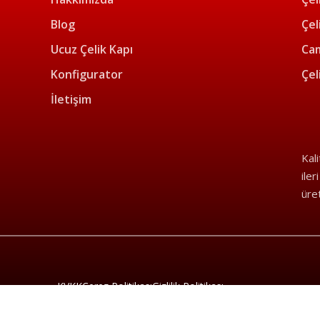
Blog
Çel
Ucuz Çelik Kapı
Cam
Konfigurator
Çel
İletişim
Kal
iler
üre
KVKK
Çerez Politikası
Gizlilik Politikası