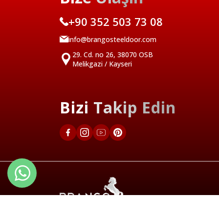
+90 352 503 73 08
info@brangosteeldoor.com
29. Cd. no 26, 38070 OSB
Melikgazi / Kayseri
Bizi Takip Edin
Türkçe
English 1
English 2