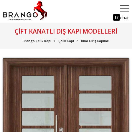
tr
en
ar
ÇIFT KANATLI DIŞ KAPI MODELLERI
Brango Çelik Kapı
Çelik Kapı
Bina Giriş Kapıları